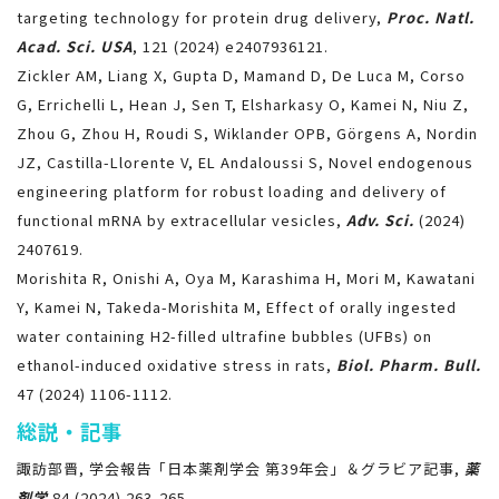
targeting technology for protein drug delivery,
Proc. Natl.
Acad. Sci. USA
, 121 (2024) e2407936121.
Zickler AM, Liang X, Gupta D, Mamand D, De Luca M, Corso
G, Errichelli L, Hean J, Sen T, Elsharkasy O, Kamei N, Niu Z,
Zhou G, Zhou H, Roudi S, Wiklander OPB, Görgens A, Nordin
JZ, Castilla-Llorente V, EL Andaloussi S, Novel endogenous
engineering platform for robust loading and delivery of
functional mRNA by extracellular vesicles,
Adv. Sci.
(2024)
2407619.
Morishita R, Onishi A, Oya M, Karashima H, Mori M, Kawatani
Y, Kamei N, Takeda-Morishita M, Effect of orally ingested
water containing H2-filled ultrafine bubbles (UFBs) on
ethanol-induced oxidative stress in rats,
Biol. Pharm. Bull.
47 (2024) 1106-1112.
総説・記事
諏訪部晋, 学会報告「日本薬剤学会 第39年会」＆グラビア記事,
薬
剤学
84 (2024) 263-265.