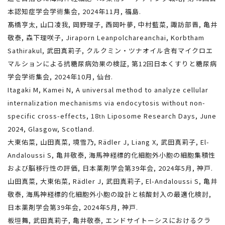
本認知症学会学術集会, 2024年11月, 福島.
髙橋亨太, 山口凌我, 岡野理子, 西岡叶夢, 中村藍菜, 諏訪部晋, 亀井
敬泰, 森下理咲子, Jiraporn Leanpolchareanchai, Korbtham
Sathirakul, 武田真莉子, クルクミン・ツナオイル含有マイクロエ
マルションによる抗糖尿病効果の検証, 第12回日本くすりと糖尿病
学会学術集会, 2024年10月, 仙台.
Itagaki M, Kamei N, A universal method to analyze cellular
internalization mechanisms via endocytosis without non-
specific cross-effects, 18
Liposome Research Days, June
th
2024, Glasgow, Scotland.
大東佑菜, 山田真菜, 境雪乃, Rädler J, Liang X, 武田真莉子, El-
Andaloussi S, 亀井敬泰, 海馬神経標的化細胞外小胞の細胞集積性
および脳移行性の評価, 日本薬剤学会第39年会, 2024年5月, 神戸.
山田真菜, 大東佑菜, Rädler J, 武田真莉子, El-Andaloussi S, 亀井
敬泰, 海馬神経標的化細胞外小胞の設計と核酸封入の最適化検討,
日本薬剤学会第39年会, 2024年5月, 神戸.
板垣舞, 武田真莉子, 亀井敬泰, エンドサイトーシスにおけるクラ