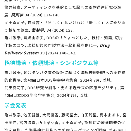
亀井敬泰, ターゲティングを基盤とした脳への薬物送達研究の進
展,
薬剤学
84 (2024) 134-140.
武田真莉子, 巻頭言・「易しく」ないけれど「優しく」人に寄り添
う錠剤の誕生,
薬剤学
, 84 (2024) 123.
亀井敬泰, 吾郷由希夫, DDSの「ちょっとした」技術・知識, 切片
作製のコツ, 凍結切片の作製方法―脳組織を例に―,
Drug
Delivery System
39 (2024) 140-142.
招待講演・依頼講演・シンポジウム等
亀井敬泰, 融合タンパク質の設計に基づく海馬神経細胞への薬物標
的化戦略, 第40回日本DDS学会学術集会, 2024年7月, 茨城.
武田真莉子, DDS研究が創る・支える近未来の医療モダリティ, 第
40回日本DDS学会学術集会, 2024年7月, 茨城.
学会発表
亀井敬泰, 池田健登, 大元優香, 藤崎聖太, 白田龍聖, 真木まあや, 宮
田実佳, 宮内悠喜, 西山菜々香, 武田真莉子, 認知症治療薬開発の促
進を目指した海馬神経細胞への薬物ターゲティング戦略, 第43回日