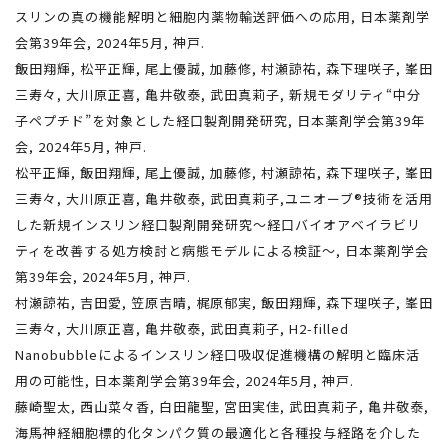
スリンの真の機能解明と細胞内薬物輸送評価への応用, 日本薬剤学
会第39年会, 2024年5月, 神戸.
飯田翔輝, 松平正輝, 尾上優誠, 加藤修, 村瀬諒祐, 森下理咲子, 峯田
三寿々, 大川原正喜, 亀井敬泰, 武田真莉子, 新規モダリティ“中分
子ペプチド”を対象とした経口製剤開発研究, 日本薬剤学会第39年
会, 2024年5月, 神戸.
松平正輝, 飯田翔輝, 尾上優誠, 加藤修, 村瀬諒祐, 森下理咲子, 峯田
三寿々, 大川原正喜, 亀井敬泰, 武田真莉子,ユニオーブ®技術を活用
した新規インスリン経口製剤開発研究〜経口バイオアベイラビリ
ティを改善する処方検討と病態モデルによる検証〜, 日本薬剤学会
第39年会, 2024年5月, 神戸.
村瀬諒祐, 吉田愛, 笠原吉晴, 梶原郁実, 飯田翔輝, 森下理咲子, 峯田
三寿々, 大川原正喜, 亀井敬泰, 武田真莉子, H2-filled
Nanobubbleによるインスリン経口吸収促進機構の解明と臨床活
用の可能性, 日本薬剤学会第39年会, 2024年5月, 神戸.
藤崎聖太, 西山菜々香, 白田龍聖, 宮田実佳, 武田真莉子, 亀井敬泰,
海馬神経細胞標的化タンパク質の最適化と各種投与経路を介した